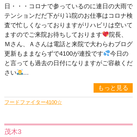
日・・・コロナで参っているのに連日の大雨で
テンションだだ下がり⤵⤵院のお仕事はコロナ検
査で忙しくなっておりますがリハビリは空いて
ますのでご来院お待ちしております
院長、
Ｍさん、Ａさんは電話と来院で大わらわブログ
更新もままならずで4100が連投です
今日の
と言っても過去の日付になりますがご容赦くだ
さい
...
もっと見る
フードファイター4100☆
茂木3