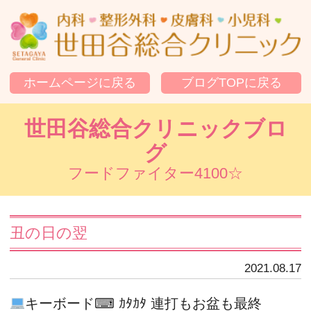
世
ホームページに戻る
ブログTOPに戻る
世田谷総合クリニックブロ
グ
フードファイター4100☆
丑の日の翌
2021.08.17
キーボード⌨ ｶﾀｶﾀ 連打もお盆も最終