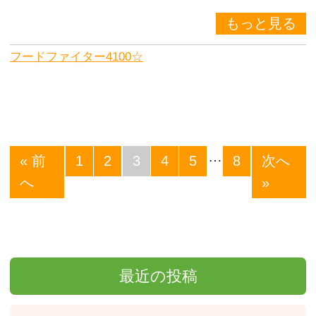
もっと見る
フードファイター4100☆
…
« 前
1
2
3
4
5
8
次へ
へ
»
最近の投稿