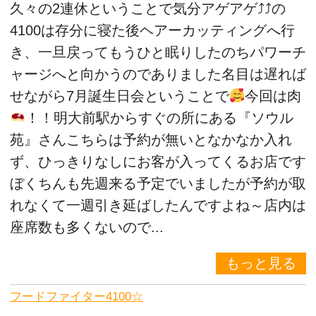
久々の2連休ということで気分アゲアゲ⤴⤴の
4100は存分に寝た後ヘアーカッティングへ行
き、一旦戻ってもうひと眠りしたのちパワーチ
ャージへと向かうのでありました名目は遅れば
せながら7月誕生日会ということで
今回は肉
！！明大前駅からすぐの所にある『ソウル
苑』さんこちらは予約が無いとなかなか入れ
ず、ひっきりなしにお客が入ってくるお店です
ぼくちんも先週来る予定でいましたが予約が取
れなくて一週引き延ばしたんですよね～店内は
座席数も多くないので...
もっと見る
フードファイター4100☆