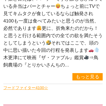
いる弁当はバーとチャー
ちょっと前にTVで
見てキムタクが食しているならば触発され
4100も一度は食べてみたいと思うのが当然、
必然であります
更に、折角来たのだから！
と思うと行ける範囲内での全ての欲を満たそう
としてしまうという
それではここで、頭の
中に思い描いた今回の行程を発表します
木更津にて映画『ザ・ファブル』鑑賞
⇒鳥
飼農場の『とりかいさんちの...
もっと見る
フードファイター4100☆