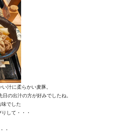
かい汁に柔らかい麦豚。
は先日の出汁の方が好みでしたね。
お味でした
びりして・・・
・・