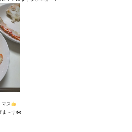
リマス
ま～す🏍