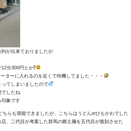
の列が出来ておりましたが
2分300円とか⁉
グメーターに入れるのを近くで待機してました・・・
まってしまいましたので
態でしたね
る印象です
のどちらも堪能できましたが、こちらはうどんorひもかわでした
お店、二代目が考案した群馬の郷土麺を五代目が復刻させた