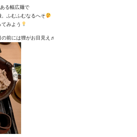
㎝ある幅広麺で
徴。ふむふむなるへそ
ってみよう
目の前には狸がお目見え♬