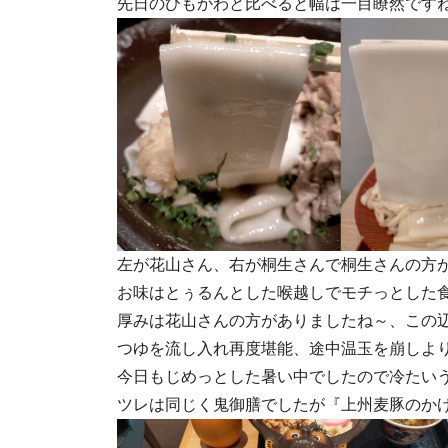
先日のひもかわと比べると幅は一目瞭然です
左が花山さん、右が桐生さんで桐生さんの方が
お味はとぅるんとした喉越しでモチっとした
厚みは花山さんの方がありましたね～、この
つゆを流し入れ再度堪能、途中温玉を崩しよ
今日もじめっとした暑い中でしたので冷たい
ツレは同じく鬼御膳でしたが『上州麦豚のか