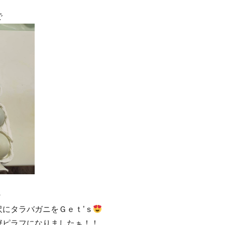
で
・
にタラバガニをＧｅｔ’ｓ
蟹ピラフになりましたぁ！！