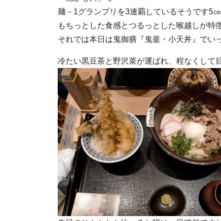
麺－1グランプリを3連覇しているそうです5
もちっとした食感とつるっとした喉越しが特
それでは本日は鬼御膳『鬼釜・小天丼』でい
冷たい黒豆茶と野沢菜が運ばれ、程なくして