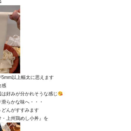
ね
5mm以上幅太に思えます
食感
辺は好みが分かれそうな感じ
り滑らかな味へ・・・
うどんがすすみます
け・上州鶏めし小丼』を