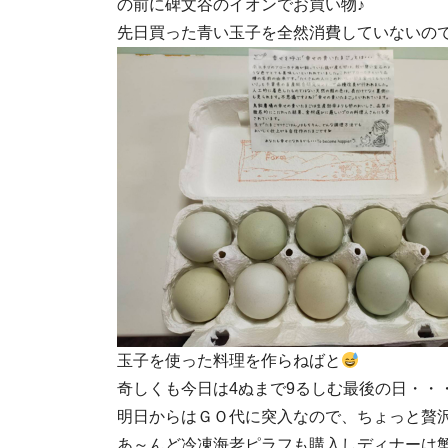
の前に碑文谷のイオンでお買い物♪
先日買った青い玉子を全然消費していないの
玉子を使った料理を作らねばと
奇しくも今日は4ぬまで9るしむ最後の日・・
明日からはＧＯ代に突入なので、ちょっと贅沢
あ～んど冷凍海老ピラフも購入しディナーは