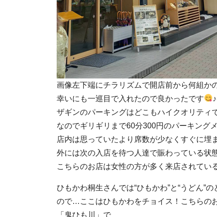
画像左下端にチラリズムで開店前から何組か
幸いにも一巡目で入れたので良かったです
♪
ザギンのパーキングはどこもハイクオリティで1
なのでギリギリまで60分300円のパーキン
店内は思っていたより席数が少なくすぐに埋
外には次の入店を待つ人達で賑わっている状
こちらのお店は女性の方が多く来店されてい
ひもかわ桐生さんでは“ひもかわ”と“うどん”
ので…ここはひもかわをチョイス！こちらの
「鬼ひも川」で