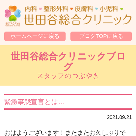
世
ホームページに戻る
ブログTOPに戻る
世田谷総合クリニックブロ
グ
スタッフのつぶやき
緊急事態宣言とは…
2021.09.21
おはようございます！またまたお久しぶりで