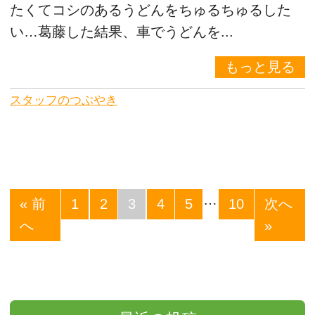
たくてコシのあるうどんをちゅるちゅるした
い…葛藤した結果、車でうどんを...
もっと見る
スタッフのつぶやき
…
« 前
1
2
3
4
5
10
次へ
へ
»