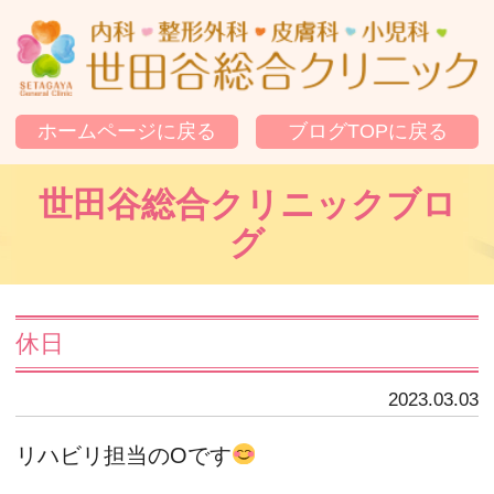
世
ホームページに戻る
ブログTOPに戻る
世田谷総合クリニックブロ
グ
休日
2023.03.03
リハビリ担当のOです