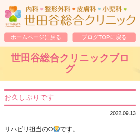
世
ホームページに戻る
ブログTOPに戻る
世田谷総合クリニックブロ
グ
お久しぶりです
2022.09.13
リハビリ担当のO
です。