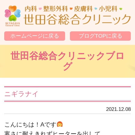
世
ホームページに戻る
ブログTOPに戻る
世田谷総合クリニックブロ
グ
ニギラナイ
2021.12.08
こんにちは！Aです
寒さに耐えきれずヒーターを出して