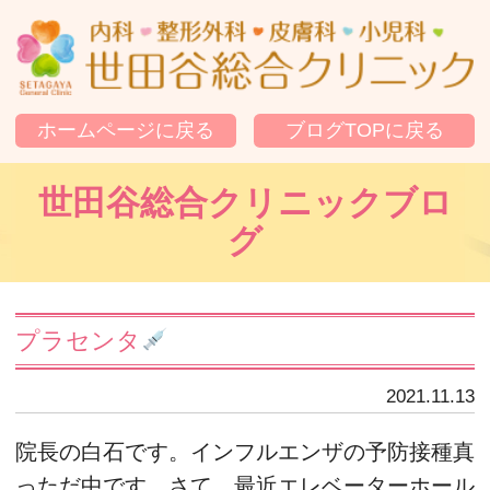
世
ホームページに戻る
ブログTOPに戻る
世田谷総合クリニックブロ
グ
プラセンタ
2021.11.13
院長の白石です。インフルエンザの予防接種真
っただ中です。さて、最近エレベーターホール