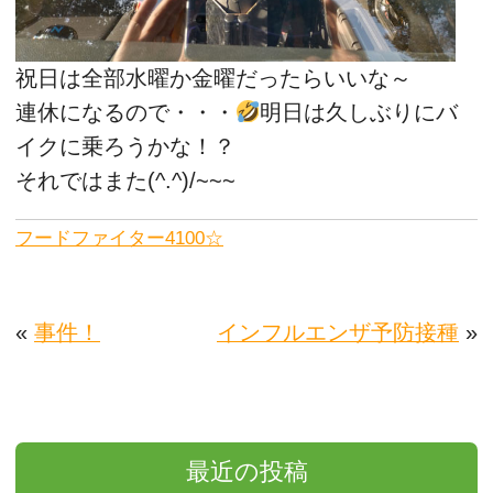
祝日は全部水曜か金曜だったらいいな～
連休になるので・・・
明日は久しぶりにバ
イクに乗ろうかな！？
それではまた(^.^)/~~~
フードファイター4100☆
«
事件！
インフルエンザ予防接種
»
最近の投稿