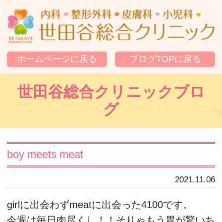
世
ホームページに戻る
ブログTOPに戻る
世田谷総合クリニックブロ
グ
boy meets meat
2021.11.06
girlに出会わずmeatに出会った4100です。
今週は毎日肉尽くし！！そりゃもう胃が驚いち