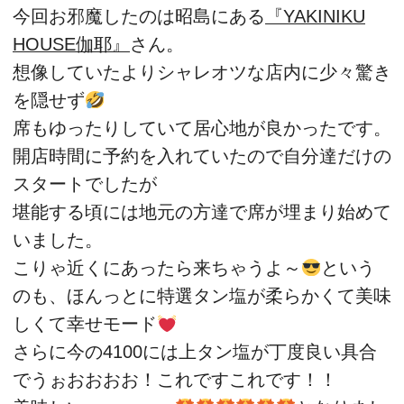
今回お邪魔したのは昭島にある
『YAKINIKU
HOUSE伽耶』
さん。
想像していたよりシャレオツな店内に少々驚き
を隠せず
席もゆったりしていて居心地が良かったです。
開店時間に予約を入れていたので自分達だけの
スタートでしたが
堪能する頃には地元の方達で席が埋まり始めて
いました。
こりゃ近くにあったら来ちゃうよ～
という
のも、ほんっとに特選タン塩が柔らかくて美味
しくて幸せモード
さらに今の4100には上タン塩が丁度良い具合
でうぉおおおお！これですこれです！！