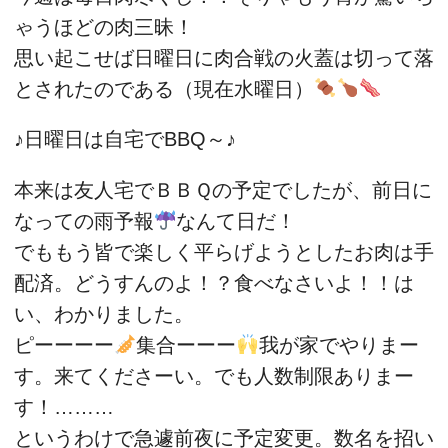
ゃうほどの肉三昧！
思い起こせば日曜日に肉合戦の火蓋は切って落
とされたのである（現在水曜日）
♪日曜日は自宅でBBQ～♪
本来は友人宅でＢＢＱの予定でしたが、前日に
なっての雨予報
なんて日だ！
でももう皆で楽しく平らげようとしたお肉は手
配済。どうすんのよ！？食べなさいよ！！は
い、わかりました。
ピーーーー
集合ーーー
我が家でやりまー
す。来てくださーい。でも人数制限ありまー
す！………
というわけで急遽前夜に予定変更。数名を招い