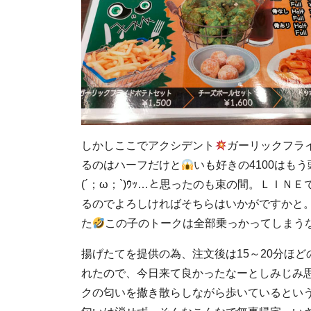
しかしここでアクシデント
ガーリックフラ
るのはハーフだけと
いも好きの4100はも
(´；ω；`)ｳｯ…と思ったのも束の間。ＬＩ
るのでよろしければそちらはいかがですかと
た
この子のトークは全部乗っかってしまう
揚げたてを提供の為、注文後は15～20分ほ
れたので、今日来て良かったなーとしみじみ
クの匂いを撒き散らしながら歩いているとい