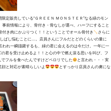
/31で一週間限定販売している“ＧＲＥＥＮ ＭＯＮＳＴＥＲ”なる緑のモン
。事前情報により、骨付き・骨なしが選べ、ハーフにすること
！骨付き肉にかぶりつく！！ということでオール骨付き
さらに
たのでしばし悩むことに…。店員さんにフルだとどのくらいの量に
と言われ一瞬躊躇するも、緑の君に会えるのは今だけ。一年に一
ズの君を受け止めるよ！！と心の中で燃え滾る思いを叫び、フ
人でフルを食べたんですけどペロリでした
と言われ・・・実
笑顔と対応が素晴らしいよ
とすっかり店員さんの虜にな