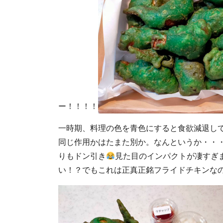
ー！！！！
一時期、料理の色を青色にすると食欲減退し
同じ作用かはたまた別か。なんというか・・
りもドン引き
見た目のインパクトが凄すぎ
い！？でもこれは正真正銘フライドチキンな