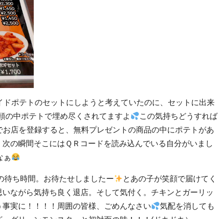
イドポテトのセットにしようと考えていたのに、セットに出来
う頭の中ポテトで埋め尽くされてますよ
この気持ちどうすれば
ＮＥでお店を登録すると、無料プレゼントの商品の中にポテトがあ
。次の瞬間そこにはＱＲコードを読み込んでいる自分がいまし
なぁ
どの待ち時間。お待たせしましたー
とあの子が笑顔で届けてく
思いながら気持ち良く退店。そして気付く。チキンとガーリッ
う事実に！！！！周囲の皆様、ごめんなさい
気配を消しても