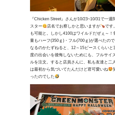
『Chicken Street』さんが10/23~10
スター
店名でお察しかと思いますが
です
も可能と。しかし4100はワイルドだぜぇ～
量もハーフ(350ｇ)・フル(700ｇ)が選べ
なるのかたずねると、12～15ピースくらい
度の出会いを後悔しないためにも、フルサイ
ルを注文。すると店員さんに、私も友達と二
は最初から気づいてたんだけど君可愛いね
ったのでした