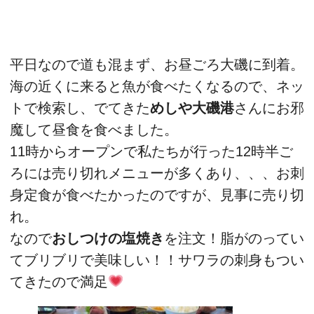
平日なので道も混まず、お昼ごろ大磯に到着。
海の近くに来ると魚が食べたくなるので、ネッ
トで検索し、でてきた
めしや大磯港
さんにお邪
魔して昼食を食べました。
11時からオープンで私たちが行った12時半ご
ろには売り切れメニューが多くあり、、、お刺
身定食が食べたかったのですが、見事に売り切
れ。
なので
おしつけの塩焼き
を注文！脂がのってい
てブリブリで美味しい！！サワラの刺身もつい
てきたので満足