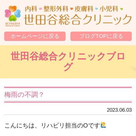
世
ホームページに戻る
ブログTOPに戻る
世田谷総合クリニックブロ
グ
梅雨の不調？
2023.06.03
こんにちは、リハビリ担当のOです